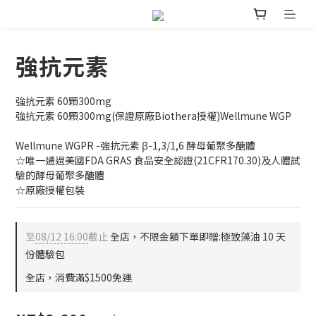
強抗元素
強抗元素 60顆300mg
強抗元素 60顆300mg(保證原廠Biothera授權)Wellmune WGP
Wellmune WGPR -強抗元素 β-1,3/1,6 酵母葡聚多醣體 
☆唯一通過美國FDA GRAS 食品安全認證(21CFR170.30)及人體試
驗的酵母葡聚多醣體 
☆原廠授權包裝
至
08/12 16:00
截止
全店，不限金額下單即贈:極致藻油 10 天
份體驗包
全店，消費滿$1500免運