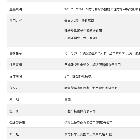
產品說明
Wellmune WGPR酵母葡聚多醣體是從酵母中純化出
每日2-6粒，多食無益
食用方式
建議於早餐或午餐飯後食用
小朋友補充一天一顆即可
營養標示
每一份(0.3公克)/熱量 0.2大卡、蛋白質 0.01公克、
注意事項
孕婦及授乳中婦女，請遵照醫師指示食用
保存期限
3年，詳如外盒所標示
保存方式
請置於陰涼乾燥處，避免陽光直接照射。
產 地
臺灣
進口商
生基生技股份有限公司
委託製造廠
信東生技股份有限公司(園區分公司)
地 址
新竹科學工業園區工業東九路33號