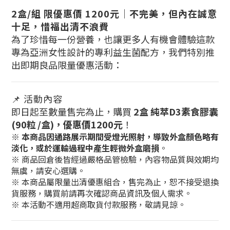
2盒/組 限優惠價 1200元｜不完美，但內在誠意
十足，惜福出清不浪費
為了珍惜每一份營養，也讓更多人有機會體驗這款
專為亞洲女性設計的專利益生菌配方
，我們特別推
出即期良品限量優惠活動：
📌 活動內容
即日起至數量售完為止，購買
2盒
純萃D3素食膠囊
(90粒
/盒)，
優惠價1200元
！
※
本商品因通路展示期間受燈光照射，導致外盒顏色略有
淡化，或於運輸過程中產生輕微外盒磨損
。
※ 商品回倉後皆經過嚴格品管檢驗，內容物品質與效期均
無虞，請安心選購。
※ 本商品屬限量出清優惠組合，售完為止，恕不接受退換
貨服務，購買前請再次確認商品資訊及個人需求。
※ 本活動不適用超商取貨付款服務，敬請見諒。