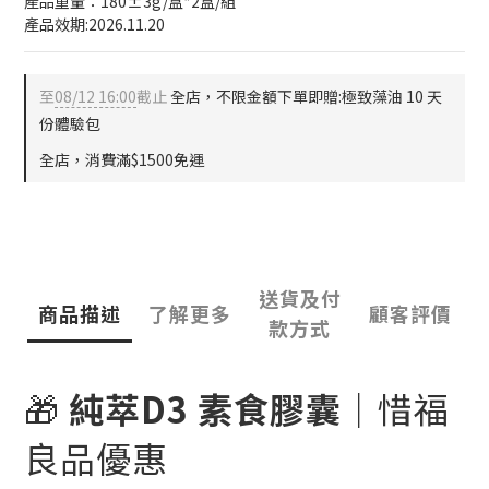
產品重量：180±3g/盒*2盒/組
產品效期:2026.11.20
至
08/12 16:00
截止
全店，不限金額下單即贈:極致藻油 10 天
份體驗包
全店，消費滿$1500免運
送貨及付
商品描述
了解更多
顧客評價
款方式
🎁
純萃D3 素食膠囊
｜惜福
良品優惠