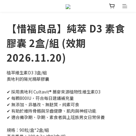
【惜福良品】純萃 D3 素食
膠囊 2盒/組 (效期
2026.11.20)
植萃維生素D3 3盒/組
奧地利的陽光精華膠囊
✔ 採用奧地利 Cultavit® 蕎麥來源植物性維生素D3
✔ 每顆800IU，符合每日建議補充量
✔ 無添加、非基改、無麩質，純素可食
✔ 有助於維持骨骼與牙齒健康、肌肉與神經功能
✔ 適合備孕期、孕期、素食者與上班族男女日常保養
規格：90粒/盒*2盒/組