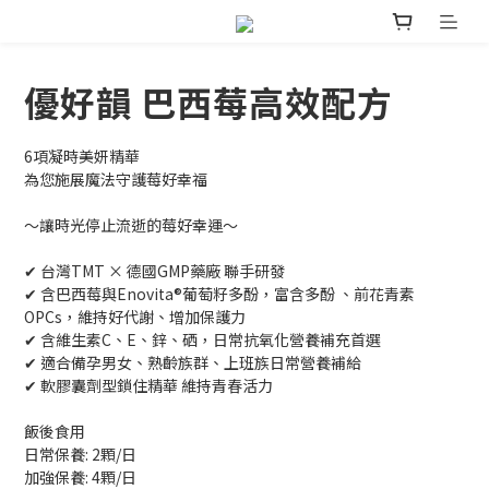
優好韻 巴西莓高效配方
6項凝時美妍精華
為您施展魔法守護莓好幸福
～讓時光停止流逝的莓好幸運～
✔ 台灣TMT × 德國GMP藥廠 聯手研發
✔ 含巴西莓與Enovita®葡萄籽多酚，富含多酚 、前花青素
OPCs，維持好代謝、增加保護力
✔ 含維生素C、E、鋅、硒，日常抗氧化營養補充首選
✔ 適合備孕男女、熟齡族群、上班族日常營養補給
✔ 軟膠囊劑型鎖住精華 維持青春活力
飯後食用
日常保養: 2顆/日
加強保養: 4顆/日