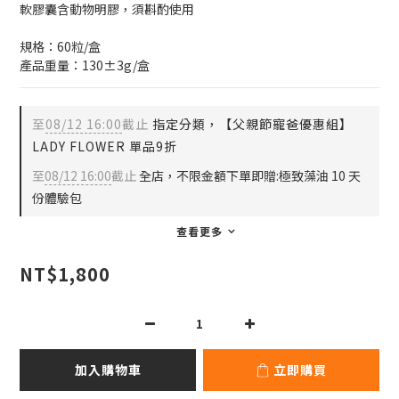
軟膠囊含動物明膠，須斟酌使用
規格：60粒/盒
產品重量：130±3g/盒
至
08/12 16:00
截止
指定分類，【父親節寵爸優惠組】
LADY FLOWER 單品9折
至
08/12 16:00
截止
全店，不限金額下單即贈:極致藻油 10 天
份體驗包
查看更多
NT$1,800
加入購物車
立即購買