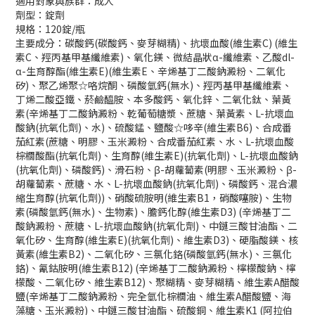
適用對象與族群：成人
劑型：錠劑
規格：120錠/瓶
主要成分：碳酸鈣(碳酸鈣、麥芽糊精)、抗壞血酸(維生素C) (維生
素C、羥丙基甲基纖維素)、氧化鎂、微結晶狀α-纖維素、乙酸dl-
α-生育醇酯(維生素E)(維生素E、辛烯基丁二酸鈉澱粉、二氧化
矽)、聚乙烯聚☆咯烷酮、磷酸氫鈣(無水)、羥丙基甲基纖維素、
丁烯二酸亞鐵、菸鹼醯胺、本多酸鈣、氧化鋅、二氧化鈦、葉黃
素(辛烯基丁二酸鈉澱粉、乾葡萄糖漿、蔗糖、葉黃素、L-抗壞血
酸鈉(抗氧化劑)、水)、硫酸錳、鹽酸☆哆辛(維生素B6)、合成番
茄紅素(蔗糖、明膠、玉米澱粉、合成番茄紅素、水、L-抗壞血酸
棕櫚酸酯(抗氧化劑)、生育醇(維生素E)(抗氧化劑)、L-抗壞血酸鈉
(抗氧化劑)、磷酸鈣)、滑石粉、β-胡蘿蔔素(明膠、玉米澱粉、β-
胡蘿蔔素、蔗糖、水、L-抗壞血酸鈉(抗氧化劑)、磷酸鈣、混合濃
縮生育醇(抗氧化劑))、硝酸硫胺明(維生素B1，硝酸噻胺)、生物
素(磷酸氫鈣(無水)、生物素)、膽鈣化醇(維生素D3) (辛烯基丁二
酸鈉澱粉、蔗糖、L-抗壞血酸鈉(抗氧化劑)、中鏈三酸甘油酯、二
氧化矽、生育醇(維生素E)(抗氧化劑)、維生素D3)、硬脂酸鎂、核
黃素(維生素B2)、二氧化矽、三氯化鉻(磷酸氫鈣(無水)、三氯化
鉻)、氰鈷胺明(維生素B12) (辛烯基丁二酸鈉澱粉、檸檬酸鈉、檸
檬酸、二氧化矽、維生素B12)、聚糊精、麥芽糊精、維生素A醋酸
鹽(辛烯基丁二酸鈉澱粉、完全氫化棕櫚油、維生素A醋酸鹽、海
藻糖、玉米澱粉)、中鏈三酸甘油酯、硫酸銅、維生素K1 (阿拉伯