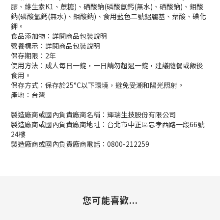
膠、維生素K1、蔗糖)、硒酸鈉(磷酸氫鈣(無水)、硒酸鈉)、鉬酸
鈉(磷酸氫鈣(無水)、鉬酸鈉)、食用藍色二號鋁麗基、葉酸、碘化
鉀。
食品添加物：詳閱商品包裝說明
營養標示：詳閱商品包裝說明
保存期限：2年
使用方法：成人每日一錠，一日請勿超過一錠，建議隨餐或飯後
食用。
保存方式：保存於25°C以下環境，避免受潮和陽光照射。
產地：台灣
製造廠商或國內負責廠商名稱：輝瑞生技股份有限公司
製造廠商或國內負責廠商地址：台北市中正區忠孝西路一段66號
24樓
製造廠商或國內負責廠商電話：0800-212259
您可能喜歡...