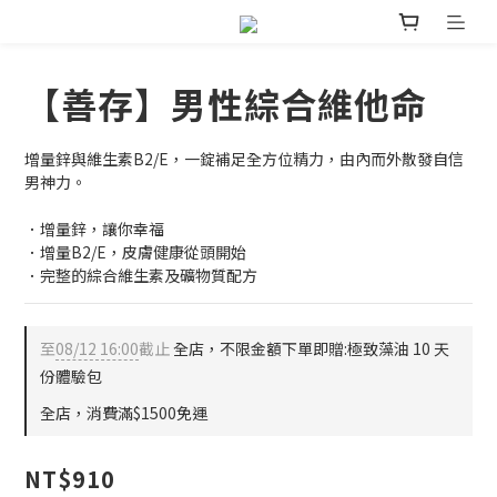
【善存】男性綜合維他命
增量鋅與維生素B2/E，一錠補足全方位精力，由內而外散發自信
男神力。
．增量鋅，讓你幸福
．增量B2/E，皮膚健康從頭開始
．完整的綜合維生素及礦物質配方
至
08/12 16:00
截止
全店，不限金額下單即贈:極致藻油 10 天
份體驗包
全店，消費滿$1500免運
NT$910