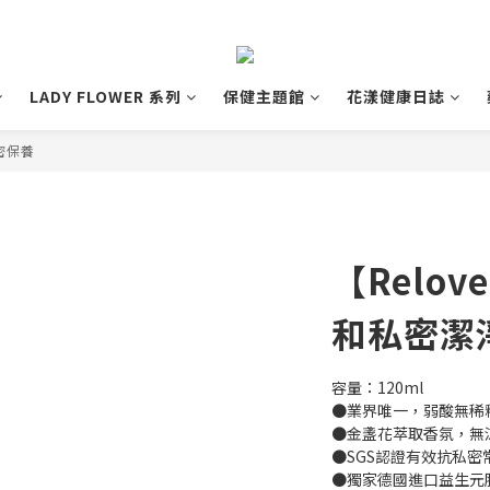
LADY FLOWER 系列
保健主題館
花漾健康日誌
私密保養
【Relo
和私密潔
容量：120ml
●業界唯一，弱酸無稀
●金盞花萃取香氛，無
●SGS認證有效抗私密常
●獨家德國進口益生元胺基