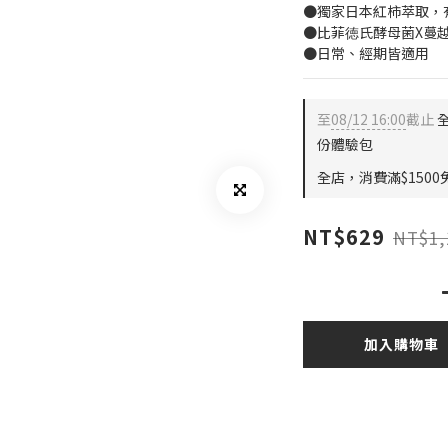
●獨家日本紅柿萃取，
●比菲徳氏酵母菌X蔓越
●日常、經期皆適用
至
08/12 16:00
截止
全
份體驗包
全店，消費滿$1500
NT$629
NT$1,
加入購物車