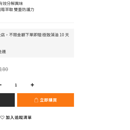
有效分解異味
莓萃取 雙重防護力
店，不限金額下單即贈:極致藻油 10 天
免運
180
立即購買
加入追蹤清單