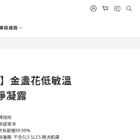
立即購買
藥局通路
ve】金盞花低敏溫
淨凝露
釋技術
涼感潔淨
有菌種99.99%
酸  不含SLS SLES 嫩洗肌膚