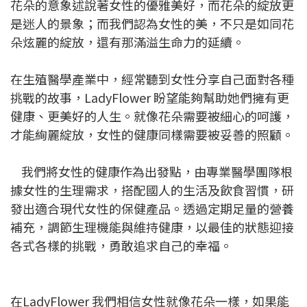
花朵的意象述說著女性的優雅美好，而花朵的綻放更
是迷人的景象；而我們認為女性的美，不只是如同花
朵炫麗的綻放，還有那滿溢生命力的延續。
在生殖醫學產業中，經常聽到女性分享自己面對各種
挑戰的故事，
LadyFlower
盼望能夠幫助她們擁有更
健康、更美好的人生。就像花朵需要被細心的呵護，
才能絢麗綻放，女性的健康同樣需要被妥善的照顧。
我們將女性的健康作為出發點，由專業醫學團隊根
據女性的生理需求，搭配國人的生活及飲食習慣，研
發出適合現代女性的保健產品。透過定期足量的營養
補充，調節生理機能與維持健康，以最佳的狀態迎接
各式各樣的挑戰，勇敢追求自己的幸福。
在
LadyFlower
我們相信女性就像花朵一樣，如果能